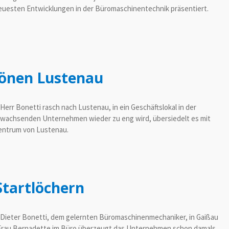
neuesten Entwicklungen in der Büromaschinentechnik präsentiert.
hönen Lustenau
 Herr Bonetti rasch nach Lustenau, in ein Geschäftslokal in der
wachsenden Unternehmen wieder zu eng wird, übersiedelt es mit
 Zentrum von Lustenau.
Startlöchern
 Dieter Bonetti, dem gelernten Büromaschinenmechaniker, in Gaißau
r Frau Bernadette im Büro überzeugt das Unternehmen schon damals